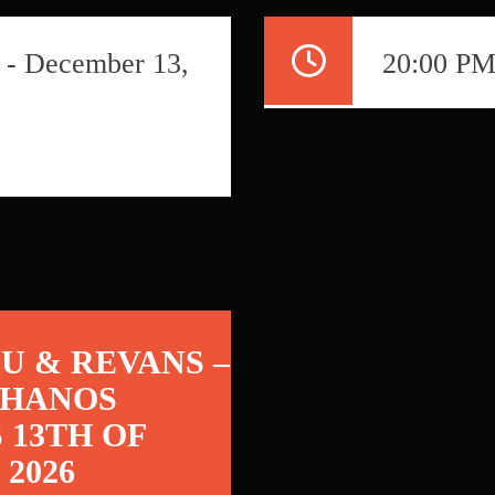
 - December 13,
20:00 PM
U & REVANS –
THANOS
 13TH OF
2026