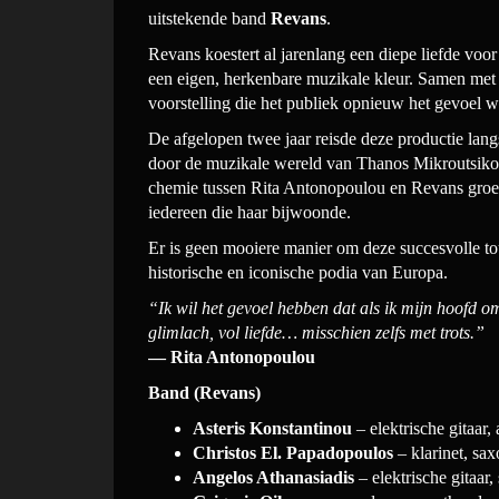
uitstekende band
Revans
.
Revans koestert al jarenlang een diepe liefde voor
een eigen, herkenbare muzikale kleur. Samen met
voorstelling die het publiek opnieuw het gevoel wi
De afgelopen twee jaar reisde deze productie lang
door de muzikale wereld van Thanos Mikroutsikos
chemie tussen Rita Antonopoulou en Revans groeide
iedereen die haar bijwoonde.
Er is geen mooiere manier om deze succesvolle tou
historische en iconische podia van Europa.
“Ik wil het gevoel hebben dat als ik mijn hoofd om
glimlach, vol liefde… misschien zelfs met trots.”
— Rita Antonopoulou
Band (Revans)
Asteris Konstantinou
– elektrische gitaar,
Christos El. Papadopoulos
– klarinet, sa
Angelos Athanasiadis
– elektrische gitaar,