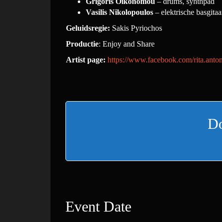
Grigoris Oikonomou
– drums, synthpad
Vasilis Nikolopoulos
– elektrische basgitaa
Geluidsregie:
Sakis Pyriochos
Productie
: Enjoy and Share
Artist page:
https://www.facebook.com/rita.anto
Do
Event Date