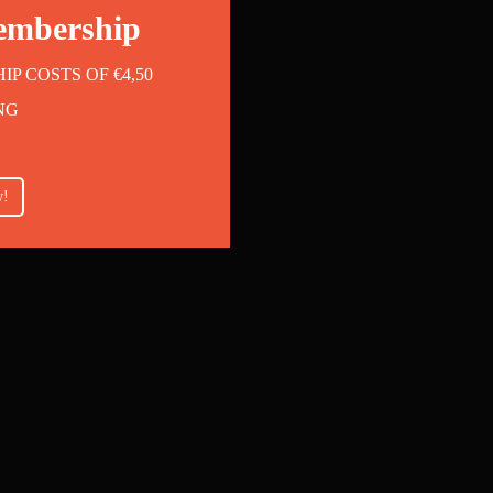
embership
 COSTS OF €4,50
NG
w!