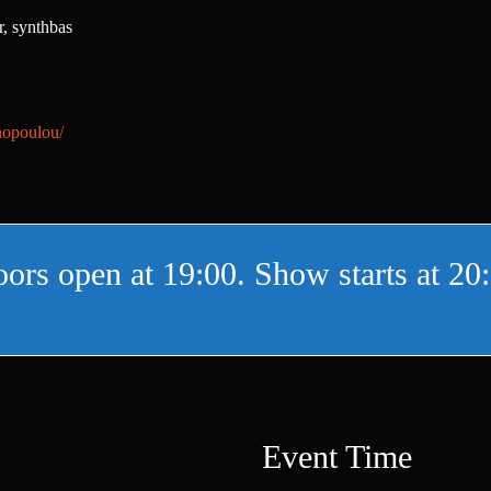
r, synthbas
nopoulou/
ors open at 19:00. Show starts at 20
Event Time