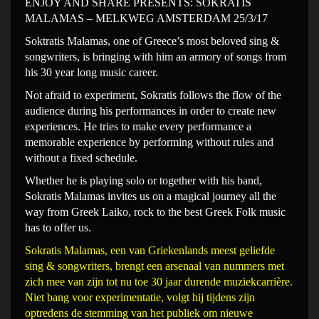
ENJOY AND SHARE PRESENTS: SOKRATIS
MALAMAS – MELKWEG AMSTERDAM 25/3/17
Soktratis Malamas, one of Greece’s most beloved sing &
songwriters, is bringing with him an armory of songs from
his 30 year long music career.
Not afraid to experiment, Sokratis follows the flow of the
audience during his performances in order to create new
experiences. He tries to make every performance a
memorable experience by performing without rules and
without a fixed schedule.
Whether he is playing solo or together with his band,
Sokratis Malamas invites us on a magical journey all the
way from Greek Laiko, rock to the best Greek Folk music
has to offer us.
Sokratis Malamas, een van Griekenlands meest geliefde
sing & songwriters, brengt een arsenaal van nummers met
zich mee van zijn tot nu toe 30 jaar durende muziekcarrière.
Niet bang voor experimentatie, volgt hij tijdens zijn
optredens de stemming van het publiek om nieuwe