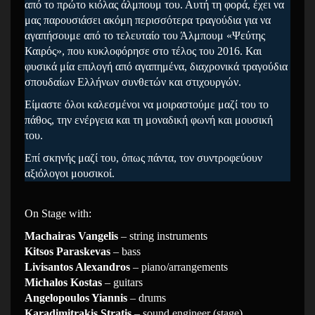
από το πρώτο κιόλας άλμπουμ του. Αυτή τη φορά, έχει να
μας παρουσιάσει ακόμη περισσότερα τραγούδια για να
αγαπήσουμε από το τελευταίο του Άλμπουμ «Ψεύτης
Καιρός», που κυκλοφόρησε στο τέλος του 2016. Και
φυσικά μία επιλογή από αγαπημένα, διαχρονικά τραγούδια
σπουδαίων Ελλήνων συνθετών και στιχουργών.
Είμαστε όλοι καλεσμένοι να μοιραστούμε μαζί του το
πάθος, την ενέργεια και τη μοναδική φωνή και μουσική
του.
Επί σκηνής μαζί του, όπως πάντα, τον συντροφεύουν
αξιόλογοι μουσικοί.
On Stage with:
Machairas Vangelis
– string instruments
Kitsos Paraskevas
– bass
Livisantos Alexandros
– piano/arrangements
Michalos Kostas
– guitars
Angelopoulos Yiannis
– drums
Karadimitrakis Stratis
– sound engineer (stage)