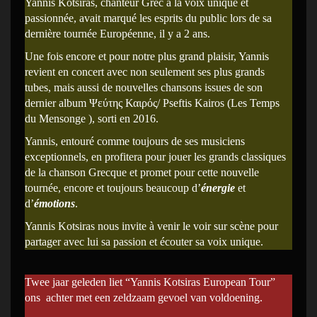
Yannis Kotsiras, chanteur Grec à la voix unique et
passionnée, avait marqué les esprits du public lors de sa
dernière tournée Européenne, il y a 2 ans.
Une fois encore et pour notre plus grand plaisir, Yannis
revient en concert avec non seulement ses plus grands
tubes, mais aussi de nouvelles chansons issues de son
dernier album Ψεύτης Καιρός/ Pseftis Kairos (Les Temps
du Mensonge ), sorti en 2016.
Yannis, entouré comme toujours de ses musiciens
exceptionnels, en profitera pour jouer les grands classiques
de la chanson Grecque et promet pour cette nouvelle
tournée, encore et toujours beaucoup d’
énergie
et
d’
émotions
.
Yannis Kotsiras nous invite à venir le voir sur scène pour
partager avec lui sa passion et écouter sa voix unique.
Twee jaar geleden liet “Yannis Kotsiras European Tour”
ons achter met een zeldzaam gevoel van voldoening.