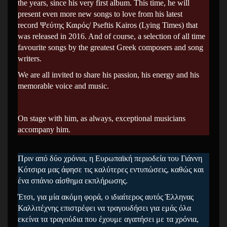
the years, since his very first album. This time, he will
present even more new songs to love from his latest
record Ψεύτης Καιρός/ Pseftis Kairos (Lying Times) that
was released in 2016. And of course, a selection of all time
favourite songs by the greatest Greek composers and song
writers.
We are all invited to share his passion, his energy and his
memorable voice and music.
On stage with him, as always, exceptional musicians
accompany him.
Πριν από δύο χρόνια, η Ευρωπαϊκή περιοδεία του Γιάννη
Κότσιρα μας άφησε τις καλύτερες εντυπώσεις, καθώς και
ένα σπάνιο αίσθημα εκπλήρωσης.
Έτσι, για μία ακόμη φορά, ο ιδιαίτερος αυτός Έλληνας
Καλλιτέχνης επιστρέφει να τραγουδήσει για εμάς όλα
εκείνα τα τραγούδια που έχουμε αγαπήσει με τα χρόνια,