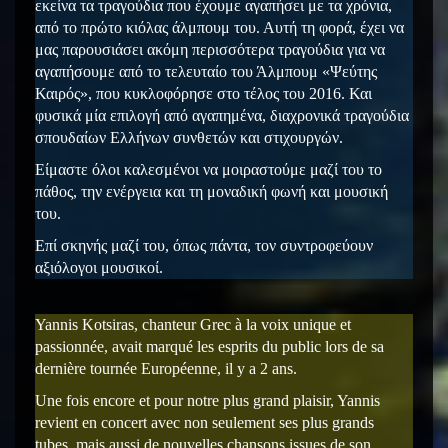
εκείνα τα τραγούδια που έχουμε αγαπήσει με τα χρόνια,
από το πρώτο κιόλας άλμπουμ του. Αυτή τη φορά, έχει να
μας παρουσιάσει ακόμη περισσότερα τραγούδια για να
αγαπήσουμε από το τελευταίο του Άλμπουμ «Ψεύτης
Καιρός», που κυκλοφόρησε στο τέλος του 2016. Και
φυσικά μία επιλογή από αγαπημένα, διαχρονικά τραγούδια
σπουδαίων Ελλήνων συνθετών και στιχουργών.
Είμαστε όλοι καλεσμένοι να μοιραστούμε μαζί του το
πάθος, την ενέργεια και τη μοναδική φωνή και μουσική
του.
Επί σκηνής μαζί του, όπως πάντα, τον συντροφεύουν
αξιόλογοι μουσικοί.
Yannis Kotsiras, chanteur Grec à la voix unique et
passionnée, avait marqué les esprits du public lors de sa
dernière tournée Européenne, il y a 2 ans.
Une fois encore et pour notre plus grand plaisir, Yannis
revient en concert avec non seulement ses plus grands
tubes, mais aussi de nouvelles chansons issues de son