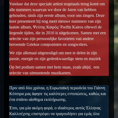
Vandaar dat deze speciale artiest nogmaals terug komt om
alle nummers waarvan we door de Jaren van hebben
gehouden, sinds zijn eerste album, voor ons zingen. Deze
keer presenteert hij nog meer nieuwe nummers van zijn
laatste album, Ψεύτης Καιρός/ Pseftis Kairos oftewel de
liegende tijden, die in 2016 is uitgekomen. Samen met een
selectie van zijn persoonlijke favorieten van andere
beroemde Griekse componisten en songwriters.
We zijn allemaal uitgenodigd om mee te delen in zijn
passie, energie en zijn gedenkwaardige stem en muziek
Op het podium samen met hem staan, zoals altijd, een
selectie van uitmuntende muzikanten.
Πριν από δύο χρόνια, η Ευρωπαϊκή περιοδεία του Γιάννη
Κότσιρα μας άφησε τις καλύτερες εντυπώσεις, καθώς και
ένα σπάνιο αίσθημα εκπλήρωσης.
Έτσι, για μία ακόμη φορά, ο ιδιαίτερος αυτός Έλληνας
Καλλιτέχνης επιστρέφει να τραγουδήσει για εμάς όλα