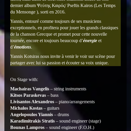
dernier album Ψεύτης Καιρός/ Pseftis Kairos (Les Temps
du Mensonge ), sorti en 2016.
Yannis, entouré comme toujours de ses musiciens
exceptionnels, en profitera pour jouer les grands classiques
de la chanson Grecque et promet pour cette nouvelle
tournée, encore et toujours beaucoup d’
énergie
et
d’
émotions
.
Yannis Kotsiras nous invite à venir le voir sur scène pour
partager avec lui sa passion et écouter sa voix unique.
On Stage with:
Machairas Vangelis
– string instruments
Kitsos Paraskevas
– bass
Livisantos Alexandros
– piano/arrangements
Michalos Kostas
– guitars
Angelopoulos Yiannis
– drums
Karadimitrakis Stratis
– sound engineer (stage)
Bounas Lampros
– sound engineer (F.O.H.)